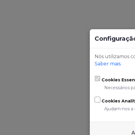
Configuraçã
Nós utilizamos c
Saber mais
.
Cookies Essenc
Necessários p
Cookies Analít
Ajudam-nos a e
A